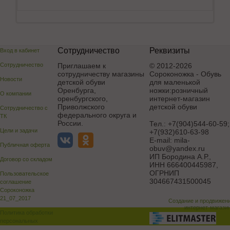
Сотрудничество
Реквизиты
Вход в кабинет
Сотрудничество
Приглашаем к
© 2012-2026
сотрудничеству магазины
Сороконожка - Обувь
Новости
детской обуви
для маленькой
Оренбурга,
ножки:розничный
О компании
оренбургского,
интернет-магазин
Приволжского
детской обуви
Сотрудничество с
федерального округа и
ТК
России.
Тел.:
+7(904)544-60-59;
Цели и задачи
+7(932)610-63-98
E-mail:
mila-
Публичная оферта
obuv@yandex.ru
ИП Бородина А.Р.
,
Договор со складом
ИНН 666400445987,
ОГРНИП
Пользовательское
304667431500045
соглашение
Сороконожка
21_07_2017
Создание и продвижен
интернет-магази
Политика обработки
персональных
данных