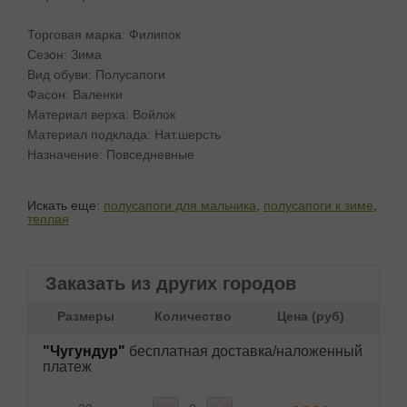
Торговая марка: Филипок
Сезон: Зима
Вид обуви: Полусапоги
Фасон: Валенки
Материал верха: Войлок
Материал подклада: Нат.шерсть
Назначение: Повседневные
Искать еще:
полусапоги для мальчика
,
полусапоги к зиме
,
теплая
Заказать из других городов
Размеры
Количество
Цена (руб)
"Чугундур"
бесплатная доставка/наложенный
платеж