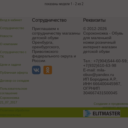
показаны модели 1 - 2 из 2
Сотрудничество
Реквизиты
Вход в кабинет
Сотрудничество
Приглашаем к
© 2012-2026
сотрудничеству магазины
Сороконожка - Обувь
Новости
детской обуви
для маленькой
Оренбурга,
ножки:розничный
О компании
оренбургского,
интернет-магазин
Приволжского
детской обуви
Сотрудничество с
федерального округа и
ТК
России.
Тел.:
+7(904)544-60-59;
Цели и задачи
+7(932)610-63-98
E-mail:
mila-
Публичная оферта
obuv@yandex.ru
ИП Бородина А.Р.
,
Договор со складом
ИНН 666400445987,
ОГРНИП
Пользовательское
304667431500045
соглашение
Сороконожка
21_07_2017
Создание и продвижен
интернет-магази
Политика обработки
персональных
данных
Поддержка и доработка сай