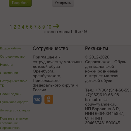
Подробнее
Оформить
1
2
3
4
5
6
7
8
9
10
показаны модели 1 - 9 из 416
Сотрудничество
Реквизиты
Вход в кабинет
Сотрудничество
Приглашаем к
© 2012-2026
сотрудничеству магазины
Сороконожка - Обувь
Новости
детской обуви
для маленькой
Оренбурга,
ножки:розничный
О компании
оренбургского,
интернет-магазин
Приволжского
детской обуви
Сотрудничество с
федерального округа и
ТК
России.
Тел.:
+7(904)544-60-59;
Цели и задачи
+7(932)610-63-98
E-mail:
mila-
Публичная оферта
obuv@yandex.ru
ИП Бородина А.Р.
,
Договор со складом
ИНН 666400445987,
ОГРНИП
Пользовательское
304667431500045
соглашение
Сороконожка