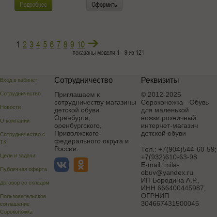
Подробнее
Оформить
1
2
3
4
5
6
7
8
9
10
показаны модели 1 - 9 из 121
Сотрудничество
Реквизиты
Вход в кабинет
Сотрудничество
Приглашаем к
© 2012-2026
сотрудничеству магазины
Сороконожка - Обувь
Новости
детской обуви
для маленькой
Оренбурга,
ножки:розничный
О компании
оренбургского,
интернет-магазин
Приволжского
детской обуви
Сотрудничество с
федерального округа и
ТК
России.
Тел.:
+7(904)544-60-59;
Цели и задачи
+7(932)610-63-98
E-mail:
mila-
Публичная оферта
obuv@yandex.ru
ИП Бородина А.Р.
,
Договор со складом
ИНН 666400445987,
ОГРНИП
Пользовательское
304667431500045
соглашение
Сороконожка