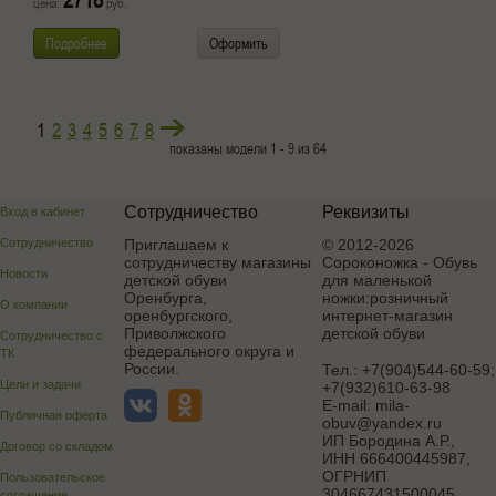
цена:
руб.
Подробнее
Оформить
1
2
3
4
5
6
7
8
показаны модели 1 - 9 из 64
Сотрудничество
Реквизиты
Вход в кабинет
Сотрудничество
Приглашаем к
© 2012-2026
сотрудничеству магазины
Сороконожка - Обувь
Новости
детской обуви
для маленькой
Оренбурга,
ножки:розничный
О компании
оренбургского,
интернет-магазин
Приволжского
детской обуви
Сотрудничество с
федерального округа и
ТК
России.
Тел.:
+7(904)544-60-59;
Цели и задачи
+7(932)610-63-98
E-mail:
mila-
Публичная оферта
obuv@yandex.ru
ИП Бородина А.Р.
,
Договор со складом
ИНН 666400445987,
ОГРНИП
Пользовательское
304667431500045
соглашение