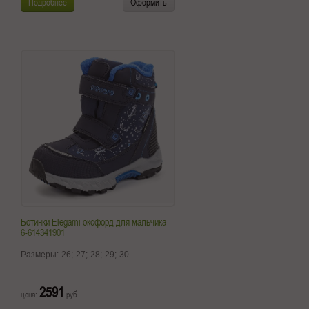
Подробнее
Оформить
Ботинки Elegami оксфорд для мальчика
6-614341901
Размеры:
26;
27;
28;
29;
30
2591
цена:
руб.