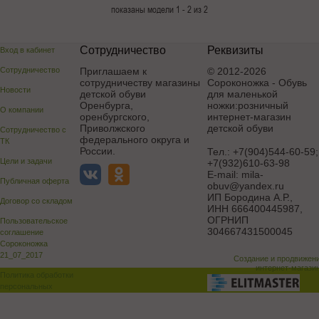
показаны модели 1 - 2 из 2
Сотрудничество
Реквизиты
Вход в кабинет
Сотрудничество
Приглашаем к
© 2012-2026
сотрудничеству магазины
Сороконожка - Обувь
Новости
детской обуви
для маленькой
Оренбурга,
ножки:розничный
О компании
оренбургского,
интернет-магазин
Приволжского
детской обуви
Сотрудничество с
федерального округа и
ТК
России.
Тел.:
+7(904)544-60-59;
Цели и задачи
+7(932)610-63-98
E-mail:
mila-
Публичная оферта
obuv@yandex.ru
ИП Бородина А.Р.
,
Договор со складом
ИНН 666400445987,
ОГРНИП
Пользовательское
304667431500045
соглашение
Сороконожка
21_07_2017
Создание и продвижен
интернет-магази
Политика обработки
персональных
данных
Поддержка и доработка сай