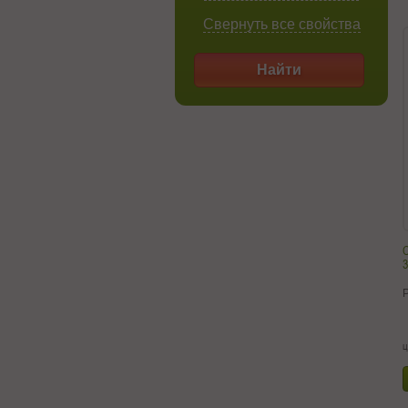
Свернуть все свойства
Найти
С
3
ц