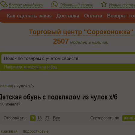
Вопрос менеджеру
Обратный звонок
Новые посту
Как сделать заказ
Доставка
Оплата
Возврат то
Торговый центр "Сороконожка"
2507
моделей в наличии
Например:
котофей
или
зебра
Главная
/
чулок х/б
Детская обувь с подкладом из чулок х/б
30 моделей
Отображать:
9
18
27
Все
Сортировать по
цене
красивая
подростковые