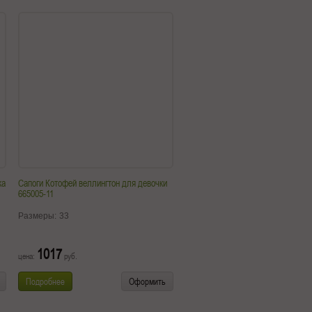
ка
Сапоги Котофей веллингтон для девочки
665005-11
Размеры:
33
1017
цена:
руб.
Подробнее
Оформить