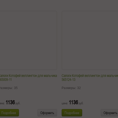
апоги Котофей веллингтон для мальчика
Сапоги Котофей веллингтон для мальчи
65009-11
565124-13
Размеры:
35
Размеры:
32
1136
1136
ена:
руб.
цена:
руб.
Подробнее
Оформить
Подробнее
Оформить