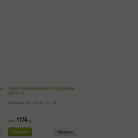
ка
Сапоги Котофей веллингтон для девочки
365150-12
Размеры:
24;
25;
26;
27;
28
1174
цена:
руб.
Подробнее
Оформить