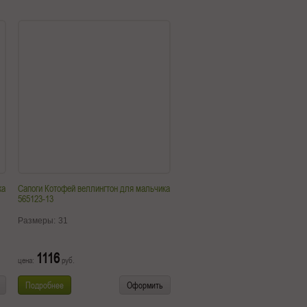
ка
Сапоги Котофей веллингтон для мальчика
565123-13
Размеры:
31
1116
цена:
руб.
Подробнее
Оформить