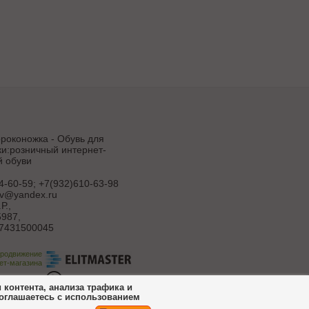
роконожка - Обувь для
и:розничный интернет-
й обуви
4-60-59; +7(932)610-63-98
uv@yandex.ru
Р.
,
987,
7431500045
продвижение
ет-магазина
ботка сайта
контента, анализа трафика и
соглашаетесь с использованием