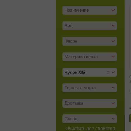
Назначение
Вид
Фасон
Материал верха
Чулок Х/­Б
С
3
Торговая марка
Доставка
ц
Склад
Очистить все свойства