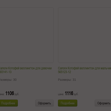
апоги Котофей веллингтон для девочки
Сапоги Котофей веллингтон для мальчи
65141-13
565123-12
Размеры:
30
Размеры:
31
1106
1116
ена:
руб.
цена:
руб.
Подробнее
Оформить
Подробнее
Оформить