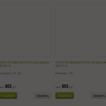
апоги Котофей веллингтон для девочки
Сапоги Котофей веллингтон для мальчи
65149-15
565127-11
Размеры:
23;
28
Размеры:
29
953
953
ена:
руб.
цена:
руб.
Подробнее
Оформить
Подробнее
Оформить