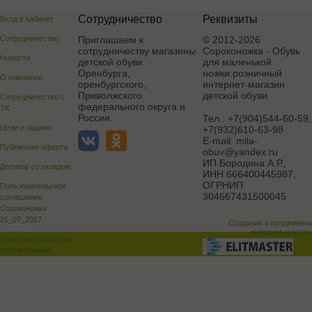
Сотрудничество
Реквизиты
Вход в кабинет
Сотрудничество
Приглашаем к
© 2012-2026
сотрудничеству магазины
Сороконожка - Обувь
Новости
детской обуви
для маленькой
Оренбурга,
ножки:розничный
О компании
оренбургского,
интернет-магазин
Приволжского
детской обуви
Сотрудничество с
федерального округа и
ТК
России.
Тел.:
+7(904)544-60-59;
Цели и задачи
+7(932)610-63-98
E-mail:
mila-
Публичная оферта
obuv@yandex.ru
ИП Бородина А.Р.
,
Договор со складом
ИНН 666400445987,
ОГРНИП
Пользовательское
304667431500045
соглашение
Сороконожка
21_07_2017
Создание и продвижен
интернет-магази
Политика обработки
персональных
данных
Поддержка и доработка сай