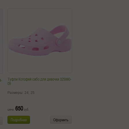
Туфли Котофей сабо для девочки 325060-
4-
09
Размеры:
24;
25
650
цена:
руб.
Подробнее
Оформить