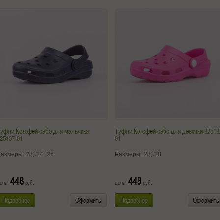
Туфли Котофей сабо для мальчика
Туфли Котофей сабо для девочки 32513
25137-01
01
Размеры:
23;
24;
26
Размеры:
23;
28
448
448
ена:
руб.
цена:
руб.
Подробнее
Оформить
Подробнее
Оформить