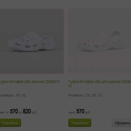
уфли Котофей сабо женские 725068-01
Туфли Котофей сабо для девочки 52506
01
Размеры:
39;
41
Размеры:
29;
30;
31
570
820
570
ена: от
до
руб.
цена:
руб.
Подробнее
Подробнее
Оформить