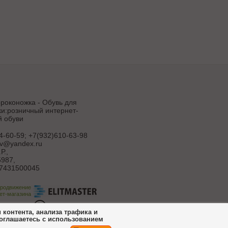
роконожка - Обувь для
и:розничный интернет-
й обуви
4-60-59; +7(932)610-63-98
uv@yandex.ru
Р.
,
987,
7431500045
продвижение
ет-магазина
ботка сайта
контента, анализа трафика и
соглашаетесь с использованием